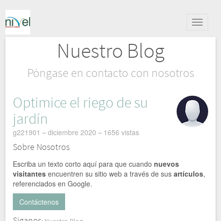
Alternar
navegac
Nuestro Blog
Póngase en contacto con nosotros
Optimice el riego de su
jardín
g221901
diciembre 2020
1656 vistas
Sobre Nosotros
Escriba un texto corto aquí para que cuando
nuevos
visitantes
encuentren su sitio web a través de sus
artículos
,
referenciados en Google.
Contáctenos
Síganos