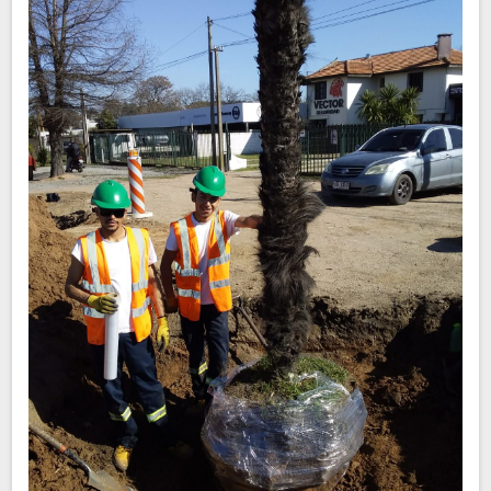
Mantenimiento de
Espacios Verdes
Nuestra actividad se especializa en el mantenimiento de
jardines de grandes parques, con personal permanente o
mediante visitas periódicas a las empresas o residencias. El
mismo consiste en el manejo integral del césped y plantas del
jardín, comprendiendo corte, conducción y poda de plantas,
control sanitario y de plagas, control de malezas y
fertilización.