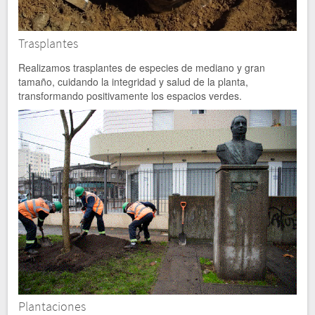
Trasplantes
Realizamos trasplantes de especies de mediano y gran
tamaño, cuidando la integridad y salud de la planta,
transformando positivamente los espacios verdes.
Mantenimiento de
plantas de interior
Realizamos mantenimiento y provisión de plantas de interior.
Nos encargamos de la fertilidad, sanidad, limpieza y riego de
Plantaciones
las plantas para que luzcan en excelentes condiciones.